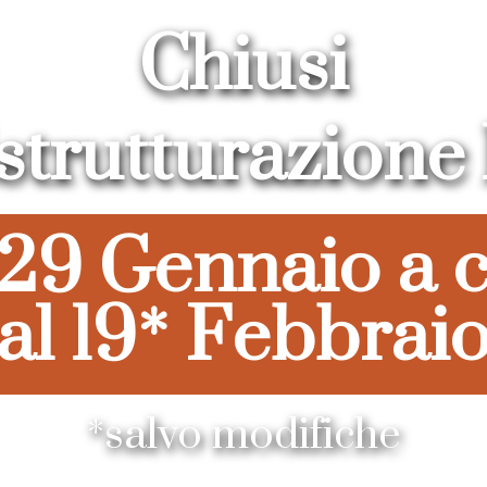
Chiusi
istrutturazione 
 29 Gennaio a 
al 19* Febbrai
*salvo modifiche