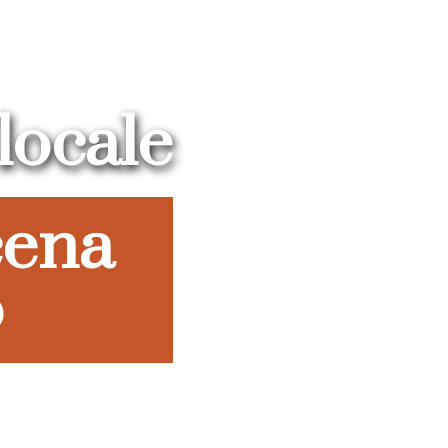
locale
cena
o