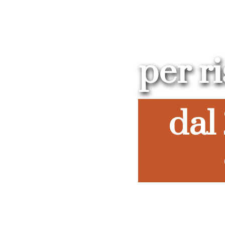
per r
dal